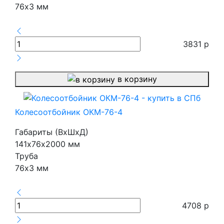
76х3 мм
3831
р
в корзину
Колесоотбойник ОКМ-76-4
Габариты (ВхШхД)
141х76х2000 мм
Труба
76х3 мм
4708
р