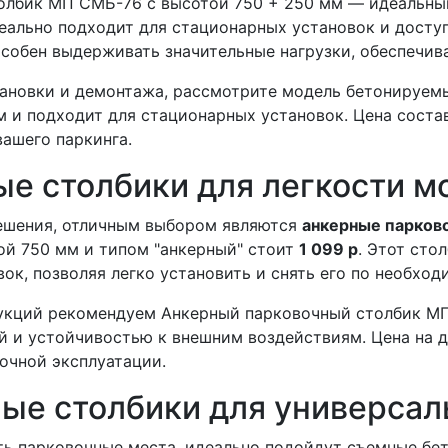
лбик МП СМБ-76 с высотой 750 + 250 мм — идеальный
ально подходит для стационарных установок и доступ
особен выдерживать значительные нагрузки, обеспечив
тановки и демонтажа, рассмотрите модель бетонируем
м и подходит для стационарных установок. Цена сост
ашего паркинга.
е столбики для легкости м
 решения, отличным выбором являются
анкерные парков
й 750 мм и типом "анкерный" стоит
1 099 р
. Этот сто
ок, позволяя легко установить и снять его по необход
укций рекомендуем Анкерный парковочный столбик МП 
й и устойчивостью к внешним воздействиям. Цена на 
очной эксплуатации.
ые столбики для универсал
ать парковочные места, идеально подойдут съемные бе