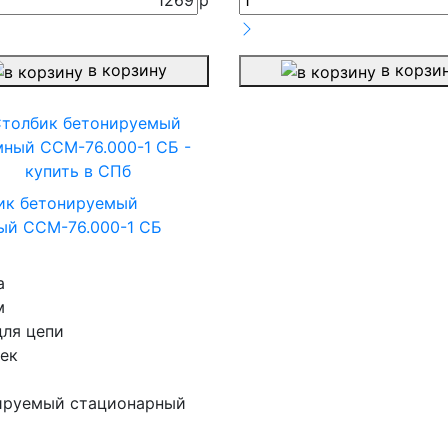
1269
р
в корзину
в корзи
ик бетонируемый
ый ССМ-76.000-1 СБ
а
м
для цепи
ек
ируемый стационарный