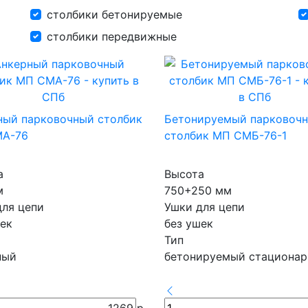
столбики бетонируемые
столбики передвижные
ный парковочный столбик
Бетонируемый парковоч
А-76
столбик МП СМБ-76-1
а
Высота
м
750+250 мм
для цепи
Ушки для цепи
ек
без ушек
Тип
ный
бетонируемый стациона