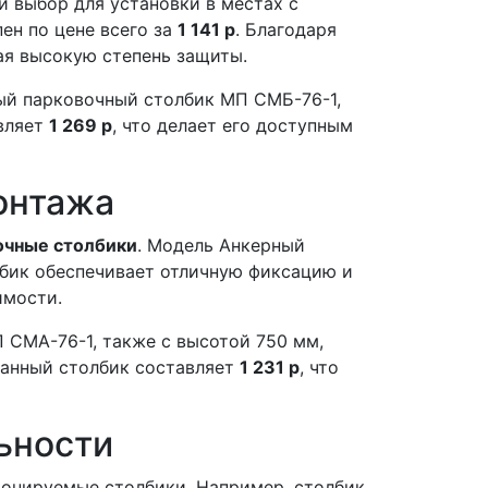
 выбор для установки в местах с
ен по цене всего за
1 141 р
. Благодаря
ая высокую степень защиты.
ый парковочный столбик МП СМБ-76-1,
авляет
1 269 р
, что делает его доступным
онтажа
очные столбики
. Модель Анкерный
лбик обеспечивает отличную фиксацию и
имости.
СМА-76-1, также с высотой 750 мм,
данный столбик составляет
1 231 р
, что
ьности
тонируемые столбики. Например, столбик