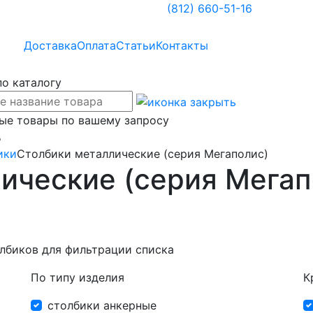
(812)
660-51-16
Доставка
Оплата
Статьи
Контакты
по каталогу
ые товары по вашему запросу
%
ики
Столбики металлические (серия Мегаполис)
ические (серия Мегап
лбиков для фильтрации списка
По типу изделия
К
столбики анкерные