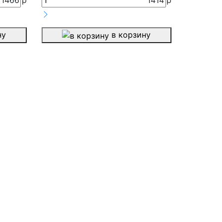
1466
р
1414
р
ну
в корзину