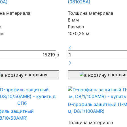
0А)
(081025А)
на материала
Толщина материала
8 мм
р
Размер
 м
10*0,25 м
15219
р
в корзину
в корзи
D-профиль защитный П-Ма
филь защитный
м, D8/1/100AMR)
8/10/50AMR)
Толщина материала