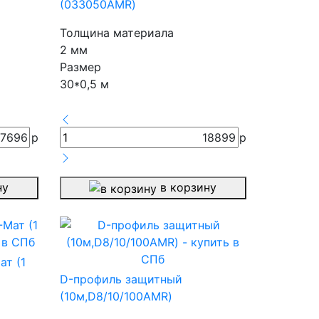
(033050AMR)
Толщина материала
2 мм
Размер
30*0,5 м
7696
р
18899
р
ну
в корзину
т (1
D-профиль защитный
(10м,D8/10/100AMR)