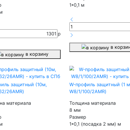
р
1*0,1 м
 м
1301
р
в корзи
в корзину
иль защитный (10м,
W-профиль защитный (1 м
/62/26AMR)
W8/1/100/2AMR)
на материала
Толщина материала
8 мм
р
Размер
 м
1*0,1 (посадка 2 мм) м