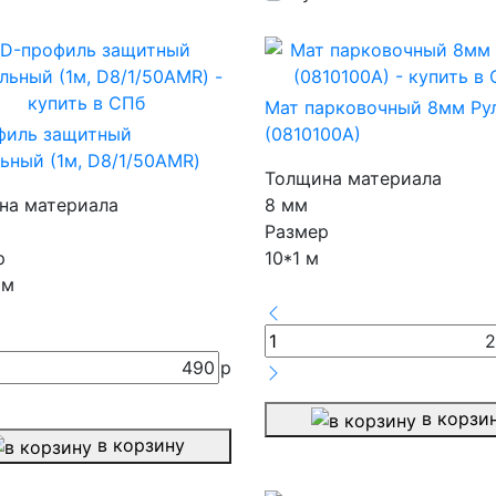
Мат парковочный 8мм Ру
филь защитный
(0810100А)
ьный (1м, D8/1/50AMR)
Толщина материала
на материала
8 мм
Размер
р
10*1 м
 м
2
490
р
в корзи
в корзину