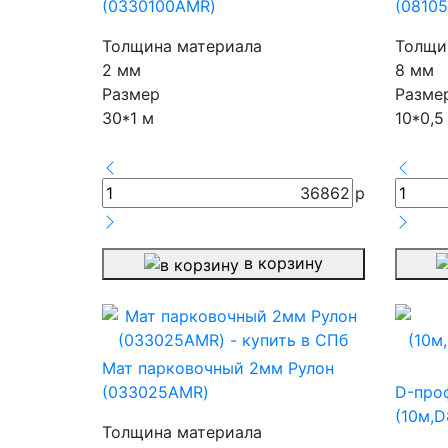
(0330100AMR)
(08105
Толщина материала
Толщи
2 мм
8 мм
Размер
Разме
30*1 м
10*0,5
36862
р
в корзину
Мат парковочный 2мм Рулон
(033025AMR)
D-про
(10м,D
Толщина материала