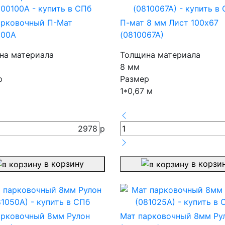
арковочный П-Мат
П-мат 8 мм Лист 100х67
100А
(0810067А)
на материала
Толщина материала
8 мм
р
Размер
1*0,67 м
2978
р
в корзину
в корзи
арковочный 8мм Рулон
Мат парковочный 8мм Ру