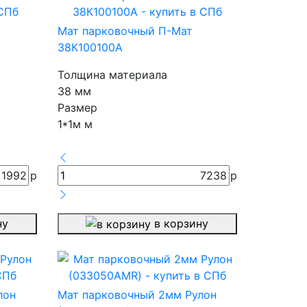
Мат парковочный П-Мат
38К100100А
Толщина материала
38 мм
Размер
1*1м м
1992
р
7238
р
ну
в корзину
лон
Мат парковочный 2мм Рулон