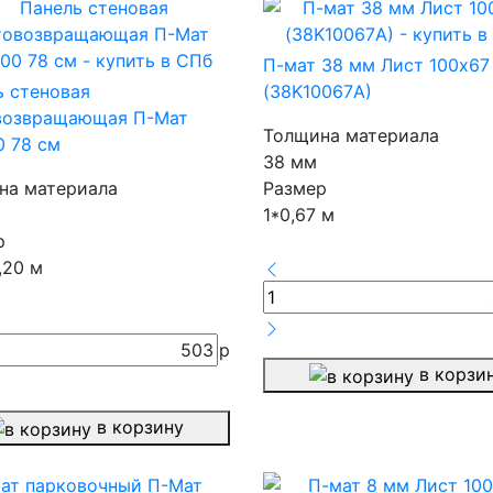
П-мат 38 мм Лист 100х67
ь стеновая
(38K10067А)
возвращающая П-Мат
Толщина материала
0 78 см
38 мм
на материала
Размер
1*0,67 м
р
,20 м
503
р
в корзи
в корзину