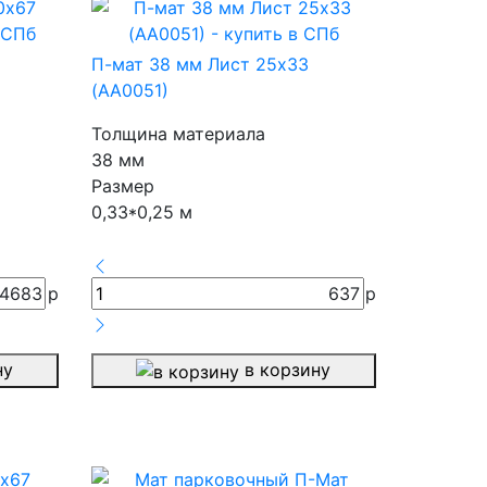
П-мат 38 мм Лист 25х33
(АА0051)
Толщина материала
38 мм
Размер
0,33*0,25 м
4683
р
637
р
ну
в корзину