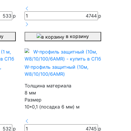
533
р
4744
р
ну
в корзину
,
W-профиль защитный (10м,
W8/10/100/6AMR)
Толщина материала
8 мм
Размер
10*0,1 (посадка 6 мм) м
532
р
4745
р