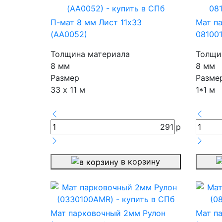
П-мат 8 мм Лист 11х33
Мат п
(АА0052)
08100
Толщина материала
Толщи
8 мм
8 мм
Размер
Разме
33 х 11 м
1*1 м
291
р
в корзину
Мат парковочный 2мм Рулон
Мат п