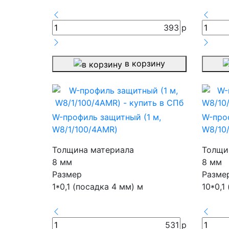
393
р
в корзину
W-профиль защитный (1 м,
W-про
W8/1/100/4AMR)
W8/10
Толщина материала
Толщи
8 мм
8 мм
Размер
Разме
1*0,1 (посадка 4 мм) м
10*0,1
531
р