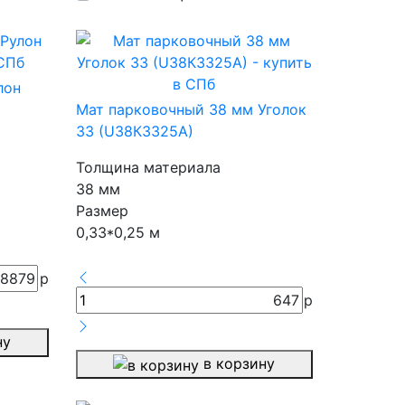
лон
Мат парковочный 38 мм Уголок
33 (U38К3325А)
Толщина материала
38 мм
Размер
0,33*0,25 м
8879
р
647
р
ну
в корзину