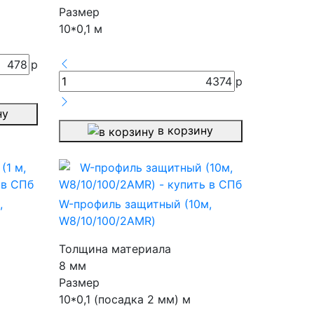
Размер
10*0,1 м
478
р
4374
р
ну
в корзину
,
W-профиль защитный (10м,
W8/10/100/2AMR)
Толщина материала
8 мм
Размер
10*0,1 (посадка 2 мм) м