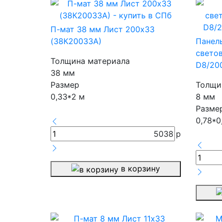
П-мат 38 мм Лист 200х33
(38К20033А)
Панел
свето
Толщина материала
D8/20
38 мм
Размер
Толщи
0,33*2 м
8 мм
Разме
0,78*0
5038
р
в корзину