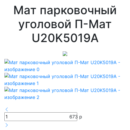
Мат парковочный
уголовой П-Мат
U20K5019А
673
р