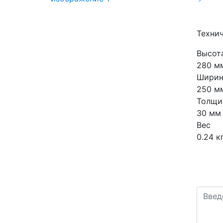
Техни
Высот
280 м
Ширин
250 м
Толщи
30 мм
Вес
0.24 к