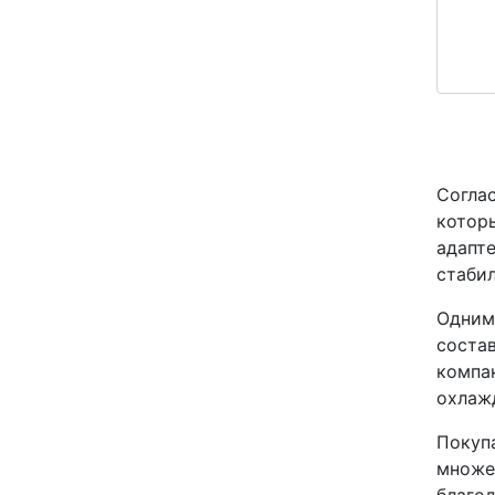
Соглас
котор
адапте
стабил
Одним
состав
компа
охлажд
Покупа
множе