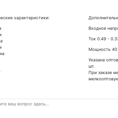
ческие характеристики:
Дополнительн
а
Входное напр
м
Ток 0.49 - 0.3
а
м
Мощность 40
на
Указана опто
шт
.
г
При заказе м
мелкооптовую