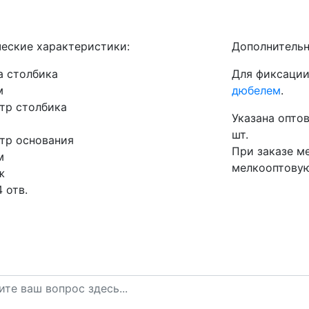
ческие характеристики:
Дополнительн
а столбика
Для фиксации
м
дюбелем
.
тр столбика
Указана оптов
шт.
тр основания
При заказе м
м
мелкооптовую
ж
4 отв.