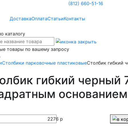
(812)
660-51-16
Доставка
Оплата
Статьи
Контакты
по каталогу
ые товары по вашему запросу
%
и
Столбики парковочные пластиковые
Столбик гибкий 
олбик гибкий черный 
адратным основанием
2276
р