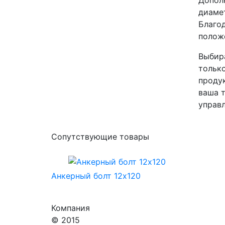
Допол
диамет
Благод
положе
Выбира
только
продук
ваша т
управ
Сопутствующие товары
Анкерный болт 12х120
Компания
© 2015