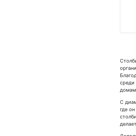
Столб
органи
Благо
среди
домам
С диам
где он
столби
делает