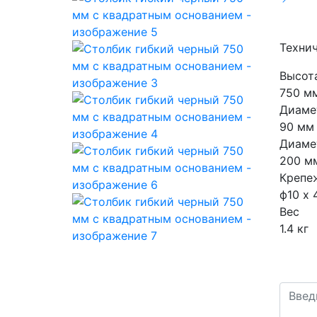
Техни
Высот
750 м
Диаме
90 мм
Диаме
200 м
Крепе
ф10 х 
Вес
1.4 кг